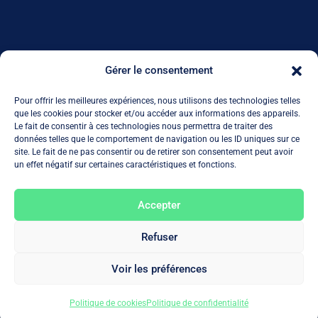
L’AGENCE
Gérer le consentement
NOS PRESTATIONS
Pour offrir les meilleures expériences, nous utilisons des technologies telles
NOS PARTENAIRES
que les cookies pour stocker et/ou accéder aux informations des appareils.
Le fait de consentir à ces technologies nous permettra de traiter des
données telles que le comportement de navigation ou les ID uniques sur ce
NOS ACTUS
site. Le fait de ne pas consentir ou de retirer son consentement peut avoir
un effet négatif sur certaines caractéristiques et fonctions.
MON COMPTE
REJOIGNEZ-NOUS
Accepter
Refuser
Voir les préférences
Mentions Légales
–
Politique de confidentialité
Politique de cookies
Politique de confidentialité