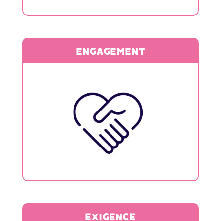
sincérité et conviction.
ENGAGEMENT
La qualité des échanges est notre
priorité.
EXIGENCE