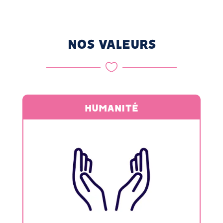
NOS VALEURS
Chaque rencontre est authentique et

respectueuse.
HUMANITÉ
Nous portons vos causes avec