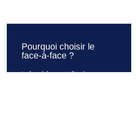
Pourquoi choisir le
face-à-face ?
Le face-à-face reste l’un des canaux
les plus puissants pour recruter des
donateurs engagés.
Parce qu’aucun écran ne remplacera
jamais une vraie conversation, notre
métier consiste à aller à la rencontre
des citoyens, là où ils vivent, travaillent
où se déplacent.