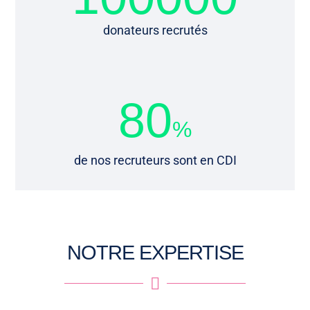
donateurs recrutés
80
%
de nos recruteurs sont en CDI
Nous concevons et déployons des
NOTRE EXPERTISE
dispositifs de recrutement performants
pour transformer la rencontre terrain en

engagement durable.