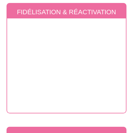
FIDÉLISATION & RÉACTIVATION
De la stratégie à l’analyse des résultats,
nous assurons un pilotage rigoureux et
transparent de chaque campagne.