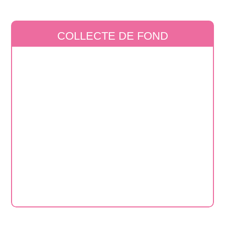
COLLECTE DE FOND
Nous accompagnons les donateurs tout au
long de leur parcours pour renforcer leur
lien à la cause et raviver leur engagement.