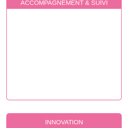
ACCOMPAGNEMENT & SUIVI
Nous testons sans cesse de nouveaux
leviers et outils pour optimiser la
performance et réinventer la collecte de
demain.
INNOVATION